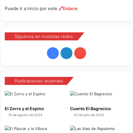
Puede Ir a inicio por este
🔗Enlace
Síguenos en nuestras redes:
F
L
Y
a
i
o
c
n
u
Publicaciones recientes
e
k
T
b
e
u
El Zorro y el Espino
Cuento El Bagrecico
o
d
b
10 de agosto de 2024
20 de julio de 2024
o
I
e