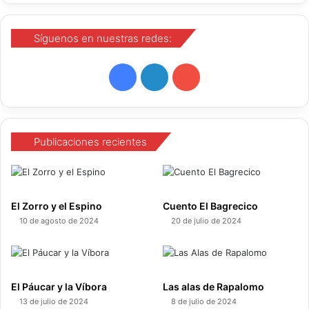
Síguenos en nuestras redes:
F
L
Y
a
i
o
c
n
u
Publicaciones recientes
e
k
T
b
e
u
El Zorro y el Espino
Cuento El Bagrecico
o
d
b
10 de agosto de 2024
20 de julio de 2024
o
I
e
k
n
El Páucar y la Víbora
Las alas de Rapalomo
13 de julio de 2024
8 de julio de 2024