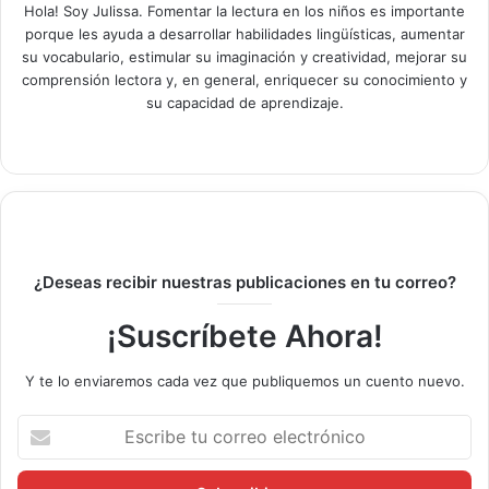
Hola! Soy Julissa. Fomentar la lectura en los niños es importante
porque les ayuda a desarrollar habilidades lingüísticas, aumentar
su vocabulario, estimular su imaginación y creatividad, mejorar su
comprensión lectora y, en general, enriquecer su conocimiento y
su capacidad de aprendizaje.
Siti
Fa
Lin
Yo
o
ce
ke
uT
we
bo
dIn
ub
b
ok
e
¿Deseas recibir nuestras publicaciones en tu correo?
¡Suscríbete Ahora!
Y te lo enviaremos cada vez que publiquemos un cuento nuevo.
E
s
c