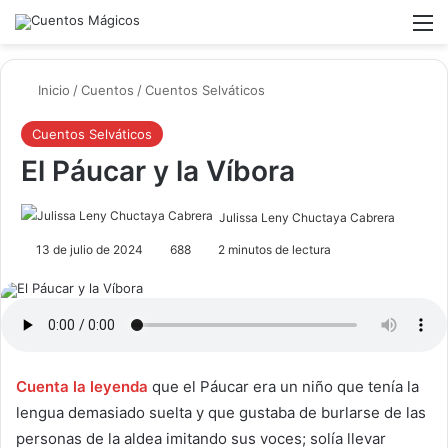
Switch ski
Buscar
M
Inicio
/
Cuentos
/
Cuentos Selváticos
Cuentos Selváticos
El Páucar y la Víbora
Julissa Leny Chuctaya Cabrera
13 de julio de 2024
688
2 minutos de lectura
Cuenta la leyenda
que el Páucar era un niño que tenía la
lengua demasiado suelta y que gustaba de burlarse de las
personas de la aldea imitando sus voces; solía llevar