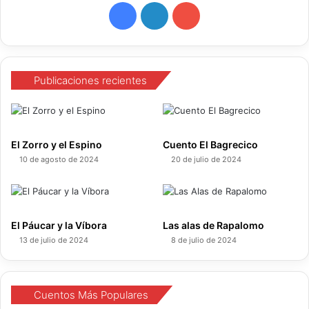
o
F
L
Y
a
i
o
c
n
u
Publicaciones recientes
e
k
T
b
e
u
El Zorro y el Espino
Cuento El Bagrecico
o
d
b
10 de agosto de 2024
20 de julio de 2024
o
I
e
k
n
El Páucar y la Víbora
Las alas de Rapalomo
13 de julio de 2024
8 de julio de 2024
Cuentos Más Populares