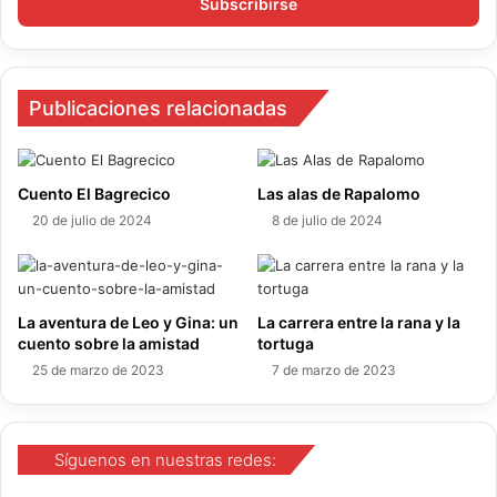
r
i
b
e
t
Publicaciones relacionadas
u
c
o
r
Cuento El Bagrecico
Las alas de Rapalomo
r
20 de julio de 2024
8 de julio de 2024
e
o
e
l
La aventura de Leo y Gina: un
La carrera entre la rana y la
e
cuento sobre la amistad
tortuga
c
25 de marzo de 2023
7 de marzo de 2023
t
r
ó
n
Síguenos en nuestras redes:
i
c