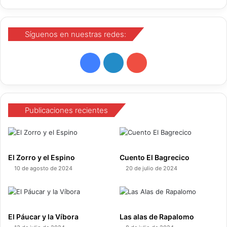
Síguenos en nuestras redes:
F
L
Y
a
i
o
c
n
u
Publicaciones recientes
e
k
T
b
e
u
El Zorro y el Espino
Cuento El Bagrecico
o
d
b
10 de agosto de 2024
20 de julio de 2024
o
I
e
k
n
El Páucar y la Víbora
Las alas de Rapalomo