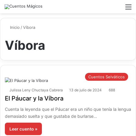
Switch ski
Buscar
M
Inicio
/
Víbora
Víbora
Cuentos Selváticos
Julissa Leny Chuctaya Cabrera
13 de julio de 2024
688
El Páucar y la Víbora
Cuenta la leyenda que el Páucar era un niño que tenía la lengua
demasiado suelta y que gustaba de burlarse…
Leer cuento »