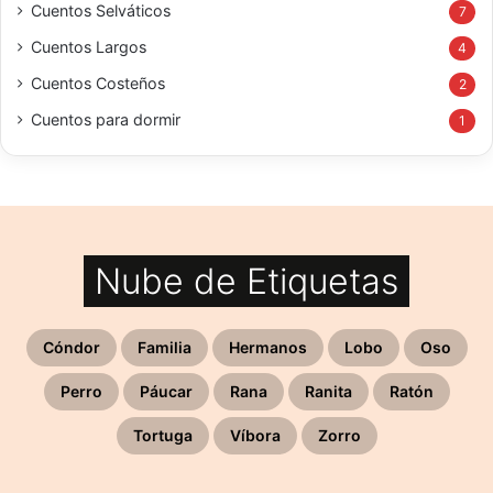
Cuentos Selváticos
7
Cuentos Largos
4
Cuentos Costeños
2
Cuentos para dormir
1
Nube de Etiquetas
Cóndor
Familia
Hermanos
Lobo
Oso
Perro
Páucar
Rana
Ranita
Ratón
Tortuga
Víbora
Zorro