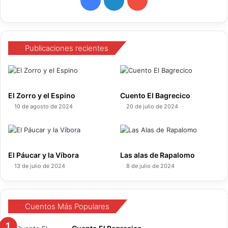
F
L
Y
a
i
o
c
n
u
Publicaciones recientes
e
k
T
b
e
u
El Zorro y el Espino
Cuento El Bagrecico
o
d
b
10 de agosto de 2024
20 de julio de 2024
o
I
e
k
n
El Páucar y la Víbora
Las alas de Rapalomo
13 de julio de 2024
8 de julio de 2024
Cuentos Más Populares